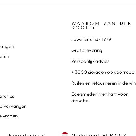
E
WAAROM VAN DER
KOOIJ?
Juwelier sinds 1979
rvangen
Gratis levering
ieten
Persoonlijk advies
+ 3000 sieraden op voorraad
Ruilen en retourneren in de win
Edelsmeden met hart voor
araties
sieraden
d vervangen
de vragen
TAAL
MUNTEENHEID
Nederlands
Nederland (EUR €)