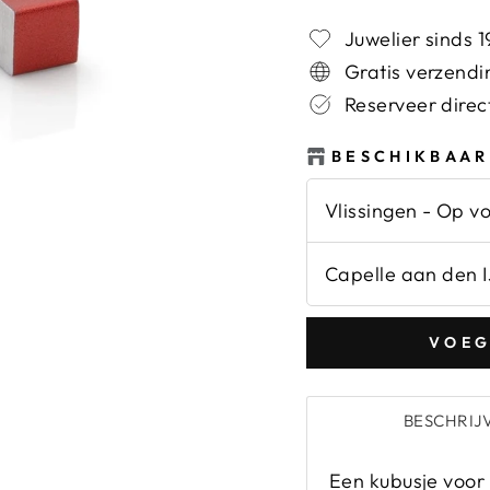
prijs
Juwelier sinds 
Gratis verzendi
Reserveer direct
BESCHIKBAAR
Vlissingen
-
Op vo
Capelle aan den I
VOEG
BESCHRIJ
Een kubusje voor i