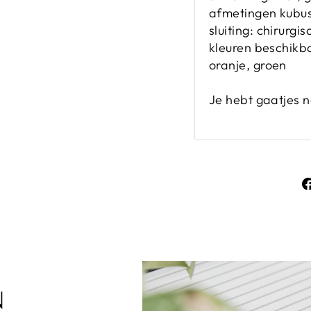
afmetingen kubu
sluiting: chirurgi
kleuren beschikba
oranje, groen
Je hebt gaatjes 
N