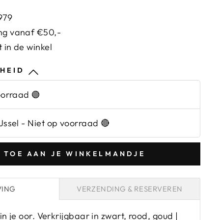
1979
ng vanaf €50,-
 in de winkel
HEID
orraad 🟢
Jssel
-
Niet op voorraad 🔴
 TOE AAN JE WINKELMANDJE
VING
VERZENDING & RESERVEREN
n je oor. Verkrijgbaar in zwart, rood, goud |