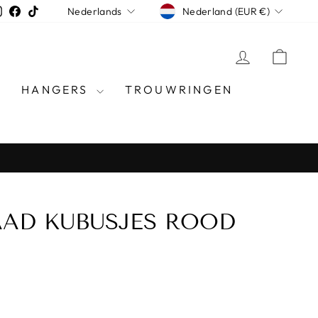
MUNTEENHEI
TAAL
Instagram
Facebook
TikTok
Nederland (EUR €)
Nederlands
INLOGGE
WIN
HANGERS
TROUWRINGEN
AD KUBUSJES ROOD