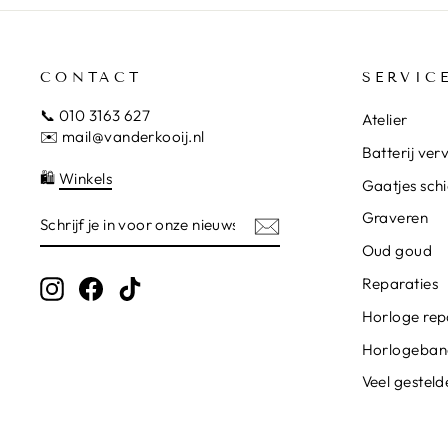
CONTACT
SERVIC
📞 010 3163 627
Atelier
✉️ mail@vanderkooij.nl
Batterij ve
🛍️
Winkels
Gaatjes sch
SCHRIJF
AANVRAGEN
Graveren
JE
IN
Oud goud
VOOR
ONZE
Reparaties
Instagram
Facebook
TikTok
NIEUWSBRIEF
Horloge rep
Horlogeban
Veel gestel