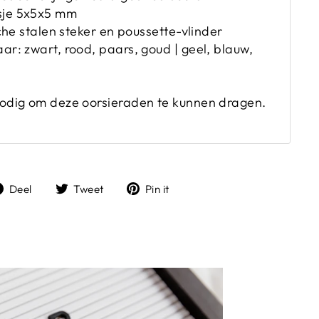
sje 5x5x5 mm
sche stalen steker en poussette-vlinder
ar: zwart, rood, paars, goud | geel, blauw,
nodig om deze oorsieraden te kunnen dragen.
Deel
Tweet
Pin
Deel
Tweet
Pin it
op
op
op
Facebook
Twitter
Pinterest