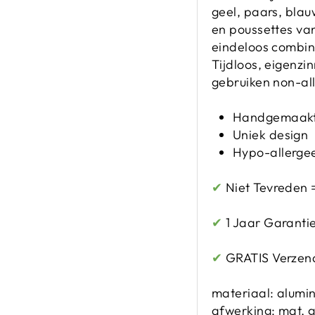
geel, paars, blau
en poussettes van
eindeloos combine
Tijdloos, eigenzi
gebruiken non-al
Handgemaakt
Uniek design
Hypo-allerge
✔
Niet Tevreden 
✔
1 Jaar Garanti
✔
GRATIS Verzend
materiaal: alumin
afwerking: mat, 