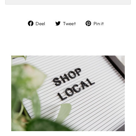
Deel
Tweet
Pin
Deel
Tweet
Pin it
op
op
op
Facebook
Twitter
Pinterest