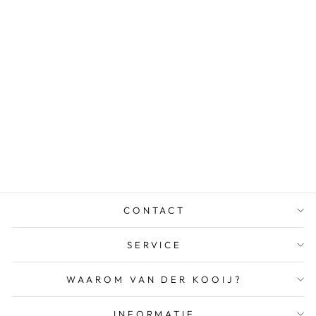
BERING DAMES
HORLOGE ZWARTE
WIJZERPLAAT - 14531-
166
€199,00
CONTACT
SERVICE
WAAROM VAN DER KOOIJ?
INFORMATIE