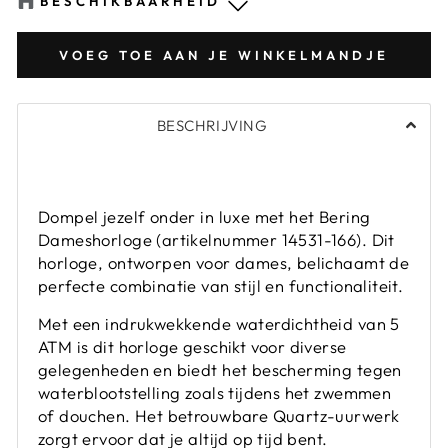
BESCHIKBAARHEID
Vlissingen
-
Op voorraad 🟢
VOEG TOE AAN JE WINKELMANDJE
Capelle aan den IJssel
-
Niet op voorraad 🔴
BESCHRIJVING
Dompel jezelf onder in luxe met het Bering
Dameshorloge (artikelnummer 14531-166). Dit
horloge, ontworpen voor dames, belichaamt de
perfecte combinatie van stijl en functionaliteit.
Met een indrukwekkende waterdichtheid van 5
ATM is dit horloge geschikt voor diverse
gelegenheden en biedt het bescherming tegen
waterblootstelling zoals tijdens het zwemmen
of douchen. Het betrouwbare Quartz-uurwerk
zorgt ervoor dat je altijd op tijd bent.